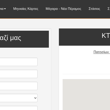
ια
Μηνιαίες Κάρτες
Μέγαρα - Νέα Πέραμος
Στάσεις
Σ
ΚΤ
αζί μας
Πατησίων 