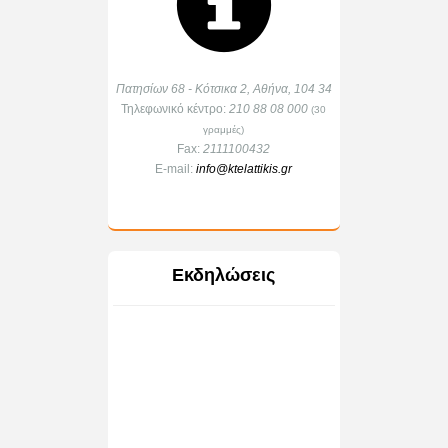
Πατησίων 68 - Κότσικα 2, Αθήνα, 104 34
Τηλεφωνικό κέντρο:
210 88 08 000
(30
γραμμές)
Fax:
2111100432
E-mail:
info@ktelattikis.gr
Εκδηλώσεις